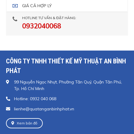
GIÁ CẢ HỢP LÝ
HOTLINE TƯ VẤN & ĐẶT HÀNG:
0932040068
CÔNG TY TNHH THIẾT KẾ MỸ THUẬT AN BÌNH
PHÁT
99 Nguyễn Ngọc Nhựt, Phường Tân Quý, Quận Tân Phú,
Tp. Hồ Chí Minh
Hotline: 0932 040 068
lienhe@quatanganbinhphat.vn
Xem bản đồ