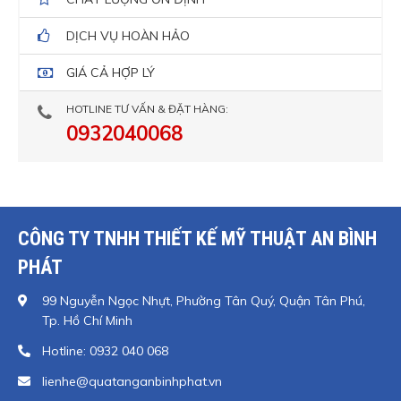
DỊCH VỤ HOÀN HẢO
GIÁ CẢ HỢP LÝ
HOTLINE TƯ VẤN & ĐẶT HÀNG:
0932040068
CÔNG TY TNHH THIẾT KẾ MỸ THUẬT AN BÌNH
PHÁT
99 Nguyễn Ngọc Nhựt, Phường Tân Quý, Quận Tân Phú,
Tp. Hồ Chí Minh
Hotline: 0932 040 068
lienhe@quatanganbinhphat.vn