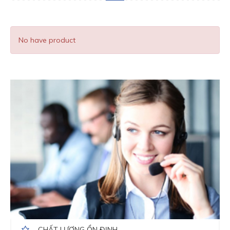
No have product
CHẤT LƯỢNG ỔN ĐỊNH