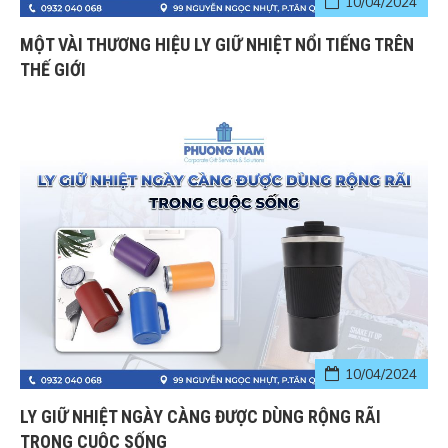
10/04/2024
MỘT VÀI THƯƠNG HIỆU LY GIỮ NHIỆT NỔI TIẾNG TRÊN
THẾ GIỚI
10/04/2024
LY GIỮ NHIỆT NGÀY CÀNG ĐƯỢC DÙNG RỘNG RÃI
TRONG CUỘC SỐNG