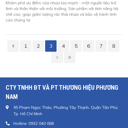
Khám phá ưu điểm của nhựa lúa mạch - một nguồn liệu trữ
tình và thân thiện với môi trường. Sản phẩm với tính năng tái
chế cao, giúp giảm lượng rác thải nhựa và bảo vệ hành tinh
của chúng ta
1
2
3
4
5
6
7
8
CTY TNHH ĐT VÀ PT THƯƠNG HIỆU PHƯƠNG
NAM
95 Phạm Ngọc Thảo, Phường Tây Thạnh, Quận Tân Phú,
Tp. Hồ Chí Minh
Hotline: 0932 040 068