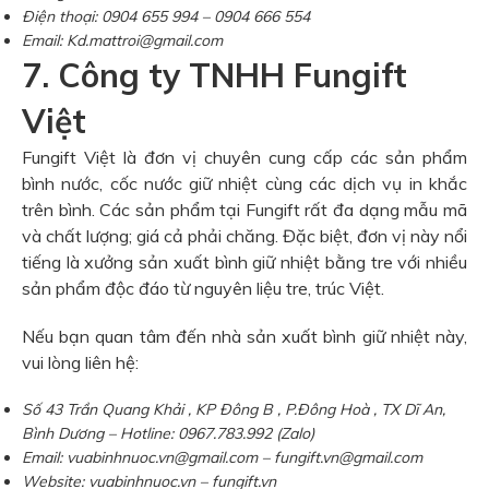
Điện thoại: 0904 655 994 – 0904 666 554
Email: Kd.mattroi@gmail.com
7. Công ty TNHH Fungift
Việt
Fungift Việt là đơn vị chuyên cung cấp các sản phẩm
bình nước, cốc nước giữ nhiệt cùng các dịch vụ in khắc
trên bình. Các sản phẩm tại Fungift rất đa dạng mẫu mã
và chất lượng; giá cả phải chăng. Đặc biệt, đơn vị này nổi
tiếng là xưởng sản xuất bình giữ nhiệt bằng tre với nhiều
sản phẩm độc đáo từ nguyên liệu tre, trúc Việt.
Nếu bạn quan tâm đến nhà sản xuất bình giữ nhiệt này,
vui lòng liên hệ:
Số 43 Trần Quang Khải , KP Đông B , P.Đông Hoà , TX Dĩ An,
Bình Dương – Hotline: 0967.783.992 (Zalo)
Email: vuabinhnuoc.vn@gmail.com – fungift.vn@gmail.com
Website: vuabinhnuoc.vn – fungift.vn